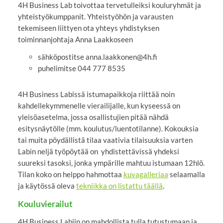
4H Business Lab toivottaa tervetulleiksi kouluryhmät ja
yhteistyökumppanit. Yhteistyöhön ja varausten
tekemiseen liittyen ota yhteys yhdistyksen
toiminnanjohtaja Anna Laakkoseen
sähköpostitse anna.laakkonen@4h.fi
puhelimitse 044 777 8535
4H Business Labissä istumapaikkoja riittää noin
kahdellekymmenelle vierailijalle, kun kyseessä on
yleisöasetelma, jossa osallistujien pitää nähdä
esitysnäytölle (mm. koulutus/luentotilanne). Kokouksia
tai muita pöydällistä tilaa vaativia tilaisuuksia varten
Labin neljä työpöytää on yhdistettävissä yhdeksi
suureksi tasoksi, jonka ympärille mahtuu istumaan 12hlö.
Tilan koko on helppo hahmottaa
kuvagalleriaa
selaamalla
ja käytössä oleva
tekniikka on listattu täällä
.
Kouluvierailut
4H Business Labiin on mahdollista tulla tutustumaan ja