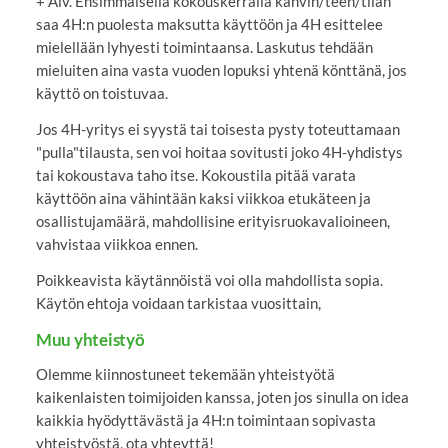
+ Alv. Ensimmäisellä kokouskerralla kahvin/teen/tilan
saa 4H:n puolesta maksutta käyttöön ja 4H esittelee
mielellään lyhyesti toimintaansa. Laskutus tehdään
mieluiten aina vasta vuoden lopuksi yhtenä könttänä, jos
käyttö on toistuvaa.
Jos 4H-yritys ei syystä tai toisesta pysty toteuttamaan
"pulla"tilausta, sen voi hoitaa sovitusti joko 4H-yhdistys
tai kokoustava taho itse. Kokoustila pitää varata
käyttöön aina vähintään kaksi viikkoa etukäteen ja
osallistujamäärä, mahdollisine erityisruokavalioineen,
vahvistaa viikkoa ennen.
Poikkeavista käytännöistä voi olla mahdollista sopia.
Käytön ehtoja voidaan tarkistaa vuosittain,
Muu yhteistyö
Olemme kiinnostuneet tekemään yhteistyötä
kaikenlaisten toimijoiden kanssa, joten jos sinulla on idea
kaikkia hyödyttävästä ja 4H:n toimintaan sopivasta
yhteistyöstä, ota yhteyttä!