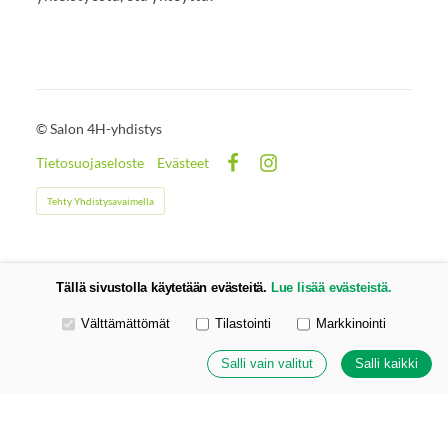
©
Salon 4H-yhdistys
Tietosuojaseloste
Evästeet
Facebook
Instagram
Tehty Yhdistysavaimella
Tällä sivustolla käytetään evästeitä.
Lue lisää evästeistä.
Valitse käytettävät evästeet
Välttämättömät
Tilastointi
Markkinointi
Salli vain valitut
Salli kaikki