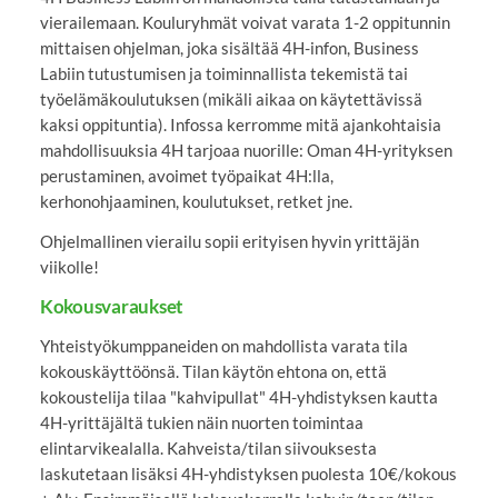
vierailemaan. Kouluryhmät voivat varata 1-2 oppitunnin
mittaisen ohjelman, joka sisältää 4H-infon, Business
Labiin tutustumisen ja toiminnallista tekemistä tai
työelämäkoulutuksen (mikäli aikaa on käytettävissä
kaksi oppituntia). Infossa kerromme mitä ajankohtaisia
mahdollisuuksia 4H tarjoaa nuorille: Oman 4H-yrityksen
perustaminen, avoimet työpaikat 4H:lla,
kerhonohjaaminen, koulutukset, retket jne.
Ohjelmallinen vierailu sopii erityisen hyvin yrittäjän
viikolle!
Kokousvaraukset
Yhteistyökumppaneiden on mahdollista varata tila
kokouskäyttöönsä. Tilan käytön ehtona on, että
kokoustelija tilaa "kahvipullat" 4H-yhdistyksen kautta
4H-yrittäjältä tukien näin nuorten toimintaa
elintarvikealalla. Kahveista/tilan siivouksesta
laskutetaan lisäksi 4H-yhdistyksen puolesta 10€/kokous