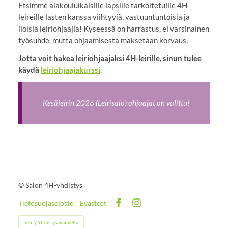
Etsimme alakouluikäisille lapsille tarkoitetuille 4H-
leireille lasten kanssa viihtyviä, vastuuntuntoisia ja
iloisia leiriohjaajia! Kyseessä on harrastus, ei varsinainen
työsuhde, mutta ohjaamisesta maksetaan korvaus.
Jotta voit hakea leiriohjaajaksi 4H-leirille, sinun tulee
käydä
leiriohjaajakurssi
.
Kesäleirin 2026 (Leirisalo) ohjaajat on valittu!
©
Salon 4H-yhdistys
Tietosuojaseloste
Evästeet
Facebook
Instagram
Tehty Yhdistysavaimella