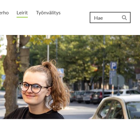
erho
Leirit
Työnvälitys
Hak
Hae