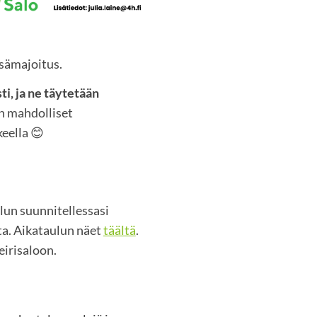
sisämajoitus.
i, ja ne täytetään
n mahdolliset
eella 😊
lun suunnitellessasi
utta. Aikataulun näet
täältä
.
eirisaloon.