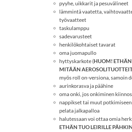
pyyhe, uikkarit ja pesuvälineet
lämmintä vaatetta, vaihtovaatte
työvaatteet
taskulamppu
sadevarusteet
henkilökohtaiset tavarat
oma juomapullo
hyttyskarkote (
HUOM! ETHÄN
MITÄÄN AEROSOLITUOTTEI
myös roll on-versiona, samoin 
aurinkorasva ja päähine
oma onki, jos onkiminen kiinno
nappikset tai muut potkimiseen 
pelata jalkapalloa
halutessaan voi ottaa omia her
ETHÄN TUO LEIRILLE PÄHKI