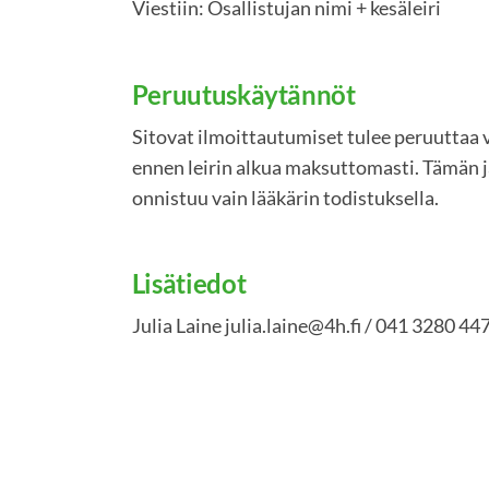
Viestiin: Osallistujan nimi + kesäleiri
Peruutuskäytännöt
Sitovat ilmoittautumiset tulee peruuttaa v
ennen leirin alkua maksuttomasti. Tämän 
onnistuu vain lääkärin todistuksella.
Lisätiedot
Julia Laine julia.laine@4h.fi / 041 3280 44