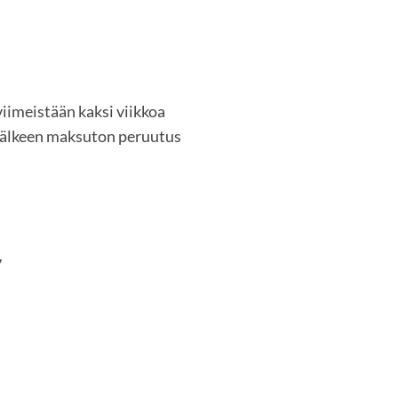
iimeistään kaksi viikkoa
jälkeen maksuton peruutus
7