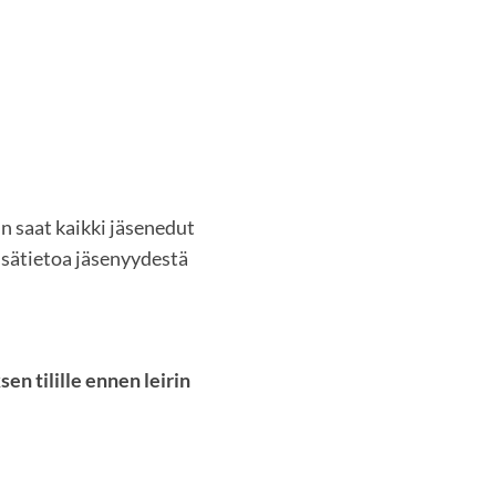
oin saat kaikki jäsenedut
Lisätietoa jäsenyydestä
n tilille ennen leirin