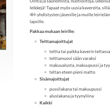
Uintia ja saunomista, nuotioiltoja, ulkoilua
leikkejä! Tapaat myös uusia kavereita, sillä 
4H-yhdistysten jäsenille ja muille leirielä
lapsille.
Pakkaa mukaan leirille:
Telttamajoittujat
teltta tai paikka kaverin teltass
telttamuovi sään varaksi
makuualusta, makuupussi ja ty
teltan eteen pieni matto
Sisämajoittujat
pussilakana tai makuupussi
aluslakana ja tyynyliina
Kaikki