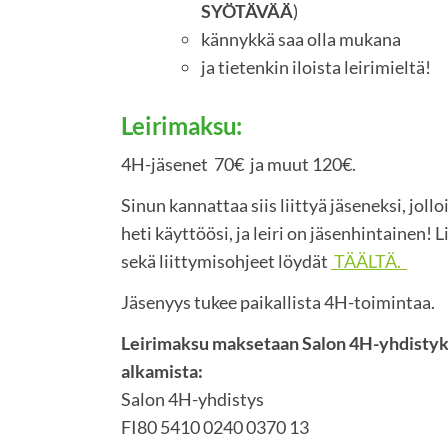
SYÖTÄVÄÄ
)
kännykkä saa olla mukana
ja tietenkin iloista leirimieltä!
Leirimaksu:
4H-jäsenet 70€ ja muut 120€.
Sinun kannattaa siis liittyä jäseneksi, joll
heti käyttöösi, ja leiri on jäsenhintainen! 
sekä liittymisohjeet löydät
TÄÄLTÄ.
Jäsenyys tukee paikallista 4H-toimintaa.
Leirimaksu maksetaan Salon 4H-yhdistykse
alkamista:
Salon 4H-yhdistys
FI80 5410 0240 0370 13