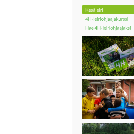
Kesäleiri
4H-leiriohjaajakurssi
Hae 4H-leiriohjaajaksi