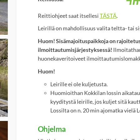
Reittiohjeet saat itsellesi
TÄSTÄ
.
Leirillä on mahdollisuus valita teltta- tai 
Huom! Sisämajoituspaikkoja on rajoitetust
ilmoittautumisjärjestyksessä!
Ilmoitatha
huonekaveritoiveet ilmoittautumislomakk
Huom!
Leirille ei ole kuljetusta.
Huomioithan Kokkilan lossin aikatau
kyyditystä leirille, jos kuljet sitä ka
Lossilta on n. 20 min ajomatka vielä L
Ohjelma