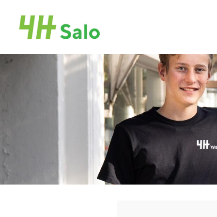
Siirry
sivun
Salon 4H-yhdistys
sisältöön