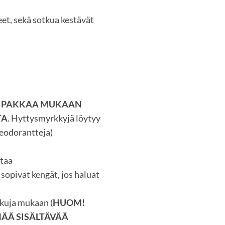
et, sekä sotkua kestävät
 PAKKAA MUKAAN
TA
. Hyttysmyrkkyjä löytyy
deodorantteja)
staa
sopivat kengät, jos haluat
kkuja mukaan (
HUOM!
NÄÄ SISÄLTÄVÄÄ