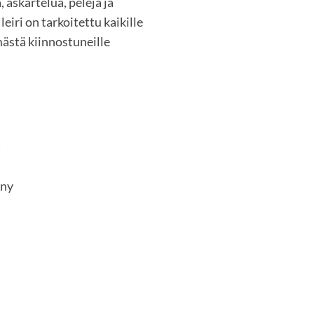
, askartelua, pelejä ja
leiri on tarkoitettu kaikille
mästä kiinnostuneille
a
yny