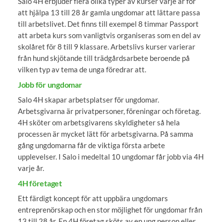
Salo 4H erbjuder flera olika typer av kurser varje år för
att hjälpa 13 till 28 år gamla ungdomar att lättare passa
till arbetslivet. Det finns till exempel 8 timmar Passport
att arbeta kurs som vanligtvis organiseras som en del av
skolåret för 8 till 9 klassare. Arbetslivs kurser varierar
från hund skjötande till trädgårdsarbete beroende på
vilken typ av tema de unga föredrar att.
Jobb för ungdomar
Salo 4H skapar arbetsplatser för ungdomar.
Arbetsgivarna är privatpersoner, föreningar och företag.
4H sköter om arbetsgivarens skyldigheter så hela
processen är mycket lätt för arbetsgivarna. På samma
gång ungdomarna får de viktiga första arbete
upplevelser. I Salo i medeltal 10 ungdomar får jobb via 4H
varje år.
4H företaget
Ett färdigt koncept för att uppbära ungdomars
entreprenörskap och en stor möjlighet för ungdomar från
13 till 28 år. En 4H företag sköts av en ung person eller